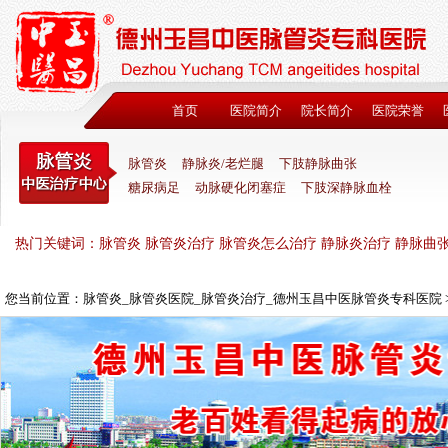
首页
医院简介
院长简介
医院荣誉
脉管炎
静脉炎/老烂腿
下肢静脉曲张
糖尿病足
动脉硬化闭塞症
下肢深静脉血栓
热门关键词：脉管炎 脉管炎治疗 脉管炎怎么治疗 静脉炎治疗 静脉曲
您当前位置：
脉管炎_脉管炎医院_脉管炎治疗_德州玉昌中医脉管炎专科医院