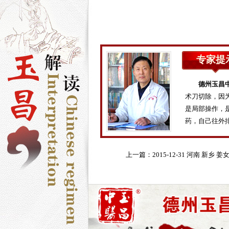
专家提
德州玉昌
术刀切除，因
是局部操作，
药，自己往外
上一篇：
2015-12-31 河南 新乡 姜
78岁