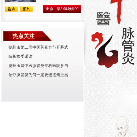
咨询
预约
出诊：早8:00-晚6:00
热点关注
德州市第二届中医药膏方节开幕式
院长接受采访
德州玉昌中医脉管炎专科医院参与
治疗脉管炎为何一定要选德州玉昌