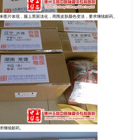
，发来图片体现，腿上黑斑淡化，周围皮肤颜色变淡，要求继续邮药。
要求继续邮药。