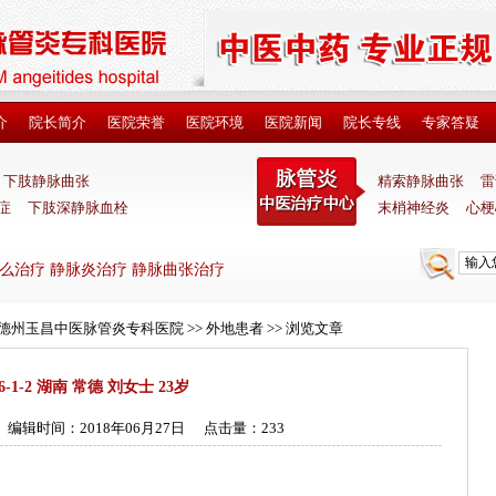
介
院长简介
医院荣誉
医院环境
医院新闻
院长专线
专家答疑
下肢静脉曲张
精索静脉曲张
雷
症
下肢深静脉血栓
末梢神经炎
心梗
么治疗 静脉炎治疗 静脉曲张治疗
_德州玉昌中医脉管炎专科医院
>>
外地患者
>> 浏览文章
16-1-2 湖南 常德 刘女士 23岁
编辑时间：2018年06月27日
点击量：
233