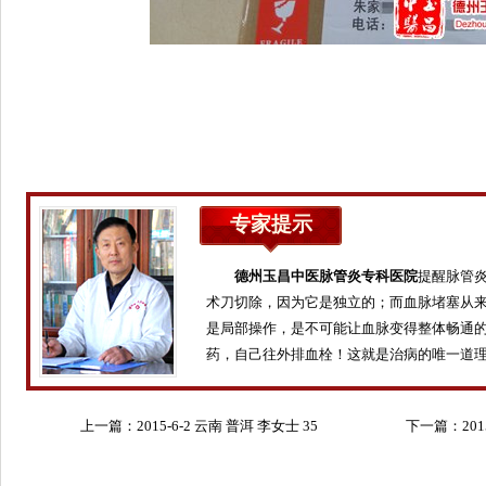
专家提示
德州玉昌中医脉管炎专科医院
提醒脉管
术刀切除，因为它是独立的；而血脉堵塞从
是局部操作，是不可能让血脉变得整体畅通
药，自己往外排血栓！这就是治病的唯一道
上一篇：
2015-6-2 云南 普洱 李女士 35
下一篇：
20
岁
岁