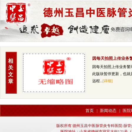
因每天拍照上传业务
相
琐，此版块暂
因每天拍照上传业务繁
关
文
此版块暂停更新，也就
章
远程...
[详细]
首页
|
新闻动态
|
医院
版权所有 德州玉昌中医脉管炎专科医院-脉管炎,动
医院地址：山东省德州市迎宾大街121号（