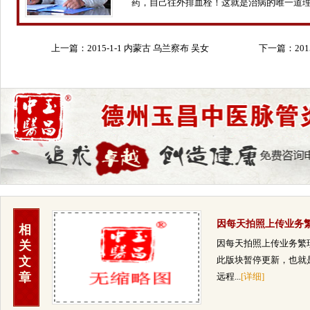
药，自己往外排血栓！这就是治病的唯一道
上一篇：
2015-1-1 内蒙古 乌兰察布 吴女
下一篇：
20
士 82岁
因每天拍照上传业务
相
琐，此版块暂
因每天拍照上传业务繁
关
文
此版块暂停更新，也就
章
远程...
[详细]