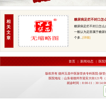
糖尿病足烂不封口怎
相
办？
糖尿病足烂不封口怎么
关
文
一般认为足部属于糖尿
章
个多...
[详细]
首页
|
新闻动态
|
医院
版权所有 德州玉昌中医脉管炎专科医院-脉管炎,动
医院地址：山东省德州市迎宾大街121号（
就诊时间：8:00-11：30 14:00-