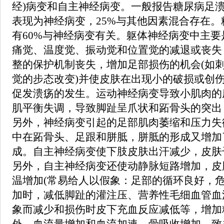
经)病变和自主神经病变。一般报告糖尿病足溃
表现为神经病变，25%与其他因素混合存在
有60%与神经病变有关。躯体神经病变中主
痛觉、温度觉、振动觉和位置觉的减退或丧失
整的保护机制丧失，增加足部损伤的机会(如
觉的步态改变)并使皮肤在出现小的破损或创
促发溃疡的发生。运动神经病变导致小肌肉的
肌平衡失调，导致脚趾呈爪状和跖骨头的突出
另外，神经病变引起的足部肌肉萎缩和压力失
中在跖骨头、足跟和胼胝，胼胝的形成又增加
成。自主神经病变使下肢皮肤出汗减少，皮肤
另外，自主神经病变还使动静脉短路增加，皮
温增加(常易给人以假象：足部的循环良好，危
加时，减低脚趾的灌注压、营养性毛细血管血
象而减少和损伤时皮下充血反应减低等，增加