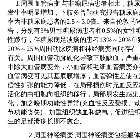
1.周围血管病变 与非糖尿病患者相比，糖
发生率明显增加，下肢多普勒研究报告糖尿病
率为非糖尿病患者的2.5～3.0倍。来自伦敦
告，分别有3%男性糖尿病患者和0.5%的女
性跛行，伴糖尿病足溃疡的患者13%～20%
20%～25%周围动脉疾病和神经病变同时存在
有关。周围血管动脉硬化导致下肢缺血，严重
中除大血管病变外，小血管和毛细血管病变亦
血管病变可见其基底膜增厚，血管弹性差使在
偿性扩张的能力降低，在局部损伤时充血反应
活化的白细胞向组织的移行，局部易发生感染
化，加之晚期功能性异常(充血性反应受损、
节功能丧失)，加重组织缺血和缺氧，促进组
生的足部溃疡长期不愈合。
2.周围神经病变 周围神经病变包括躯体