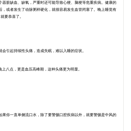
个器脏缺血、缺氧，严重时还可能导致心梗、脑梗等危重疾病。健康的
后，或者发生了动脉粥样硬化，就很容易发生
血管闭塞
了。晚上睡觉有
占就要恭喜了。
就会引起持续性头痛，造成失眠，难以入睡的症状。
是晚上八点，更是血压高峰期，这种头痛更为明显。
如果你一直单侧流口水，除了要警惕口腔疾病以外，就要警惕是中风的