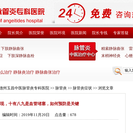
介
院长简介
医院荣誉
医院环境
医院新闻
院长专线
专家答疑
下肢静脉曲张
精索静脉曲张
雷
症
下肢深静脉血栓
末梢神经炎
心梗
么治疗 静脉炎治疗 静脉曲张治疗
_德州玉昌中医脉管炎专科医院
>>
脉管炎
>>
脉管炎症状
>> 浏览文章
表现，十有八九是血管堵塞，如何预防是关键
编辑时间：2019年11月20日
点击量：
678