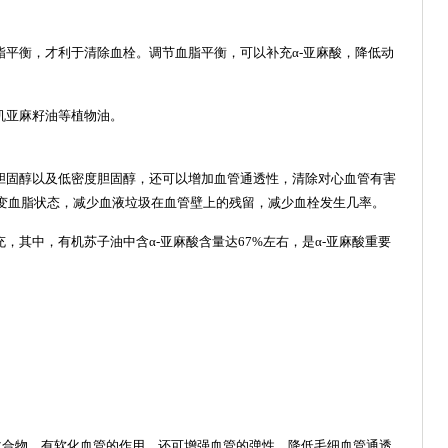
血脂平衡，才利于清除血栓。调节血脂平衡，可以补充α-亚麻酸，降低动
机亚麻籽油等植物油。
低胆固醇以及低密度胆固醇，还可以增加血管通透性，清除对心血管有害
变血脂状态，减少血液垃圾在血管壁上的残留，减少血栓发生几率。
，其中，有机苏子油中含α-亚麻酸含量达67%左右，是α-亚麻酸重要
化合物，有软化血管的作用，还可增强血管的弹性，降低毛细血管通透