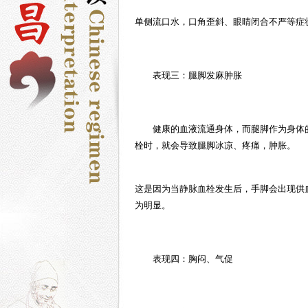
单侧流口水，口角歪斜、眼睛闭合不严等症
表现三：腿脚发麻肿胀
健康的血液流通身体，而腿脚作为身体
栓
时，就会导致腿脚冰凉、疼痛，肿胀。
这是因为当
静脉血栓
发生后，手脚会出现供
为明显。
表现四：胸闷、气促