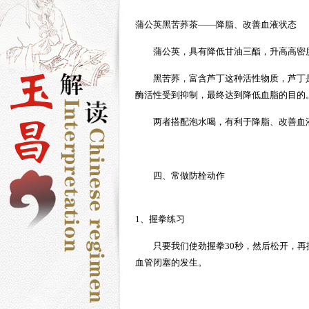
蒲公英黑苦荞茶——降脂、改善血液状态
蒲公英，具有降低甘油三酯，升高高密
黑苦荞，富含芦丁这种活性物质，芦丁
酶活性受到抑制，最终达到降低血脂的目的
两者搭配泡水喝，有利于降脂、改善血
四、常做防栓动作
1、握拳练习
只要我们使劲握拳30秒，然后松开，再
血管闭塞的发生。