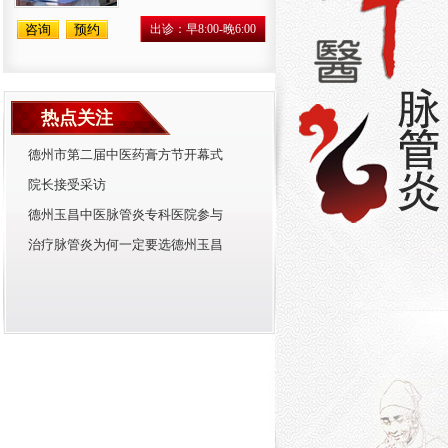
咨询
预约
出诊：早8:00-晚6:00
热点关注
德州市第二届中医药膏方节开幕式
院长接受采访
德州玉昌中医脉管炎专科医院参与
治疗脉管炎为何一定要选德州玉昌