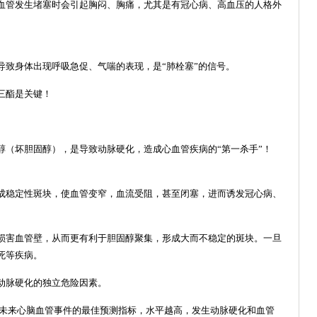
血管发生堵塞时会引起胸闷、胸痛，尤其是有冠心病、高血压的人格外
导致身体出现呼吸急促、气喘的表现，是“肺栓塞”的信号。
三酯是关键！
醇（坏胆固醇），是导致动脉硬化，造成心血管疾病的“第一杀手”！
成稳定性斑块，使血管变窄，血流受阻，甚至闭塞，进而诱发冠心病、
损害血管壁，从而更有利于胆固醇聚集，形成大而不稳定的斑块。一旦
死等疾病。
动脉硬化的独立危险因素。
等未来心脑血管事件的最佳预测指标，水平越高，发生动脉硬化和血管