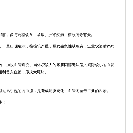
、肥胖，多与高糖饮食、吸烟、肝肾疾病、糖尿病等有关。
，一旦出现症状，往往较严重，易发生急性胰腺炎，过量饮酒后猝死
凶，加快血管病变。当体积较大的坏胆固醇无法侵入间隙较小的血管
顺利侵入血管，形成大斑块。
酯过高引起的高血脂，是造成动脉硬化、血管闭塞最主要的因素。
事！