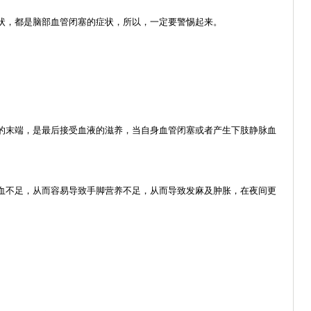
状，都是脑部血管闭塞的症状，所以，一定要警惕起来。
的末端，是最后接受血液的滋养，当自身血管闭塞或者产生下肢
静脉血
血不足，从而容易导致手脚营养不足，从而导致发麻及肿胀，在夜间更