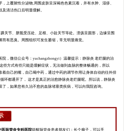
平，上覆脓性分泌物;周围皮肤呈深褐色色素沉着，并有水肿、湿疹、
肢及清洁伤口后明显缓解。
踝关节、胼胝受压处、足根、小趾关节等处。溃疡呈圆形，边缘呈围
薄而有恶臭。周围组织可发生萎缩，常无明显痛觉。
医院，微信公众号：yuchangzhongyi）温馨提示：
静脉炎
老烂腿的治
是这些方式有些只能是缓解症状，无法做到血脉的整体畅通的，所以
靠着自己的嘴，自己喝中药，通过中药的调节作用让身体自动的往外排
微循环都通开了， 这才是真正的治愈
静脉炎
老烂腿呢。所以说，静脉炎
误了，如果您有久治不愈的血脉堵塞类疾病，可以向我院咨询。
示
中医脉管炎专科医院
提醒脉管炎患者朋友们：长个瘤子，可以手