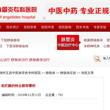
介
院长简介
医院荣誉
医院环境
医院新闻
院长专线
专家答疑
下肢静脉曲张
精索静脉曲张
雷
症
下肢深静脉血栓
末梢神经炎
心梗
么治疗 静脉炎治疗 静脉曲张治疗
_德州玉昌中医脉管炎专科医院
>>
静脉炎
>>
静脉炎症状
>> 浏览文章
老烂腿的特点都有哪些
编辑时间：2019年12月11日
点击量：
792