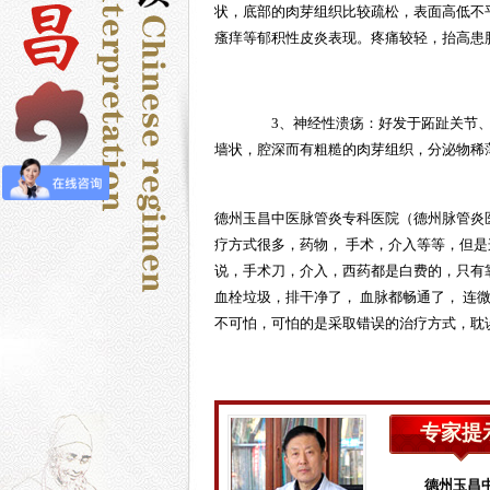
状，底部的肉芽组织比较疏松，表面高低不
瘙痒等郁积性皮炎表现。疼痛较轻，抬高患
3、神经性溃疡：好发于跖趾关节、
墙状，腔深而有粗糙的肉芽组织，分泌物稀
德州玉昌中医
脉管炎
专科医院（
德州
脉管炎
疗方式很多，药物， 手术，介入等等，但
说，手术刀，介入，西药都是白费的，只有
血栓垃圾，排干净了， 血脉都畅通了， 连
不可怕，可怕的是采取错误的治疗方式，耽
专家提
德州玉昌