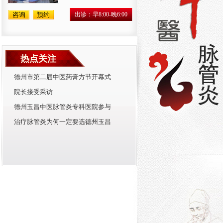
咨询
预约
出诊：早8:00-晚6:00
热点关注
德州市第二届中医药膏方节开幕式
院长接受采访
德州玉昌中医脉管炎专科医院参与
治疗脉管炎为何一定要选德州玉昌