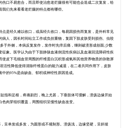
的伤口不易愈合，而且即使治愈老烂腿很有可能也会造成二次复发，给
面我们先来看看老烂腿的特点都有哪些。
点是经久难以收口，或虽经久收口，每易因损伤而复发，是外科常见
的病人，因长时间站立工作或负担重物，复因下肢皮肤受到损伤、虫咬
侧多于外侧，本病反复发作，发作时先痒后痛，继则破溃形成创面;少数
变征象。医学认为由于下肢静脉血液倒流性疾病以及血液回流障碍性疾
而使皮下毛细血管周围的纤维蛋白沉积形成氧和其他营养物质的弥散屏
纤溶活性降低使得清除纤维蛋白的能力减退，在二者共同作用下，皮肤
疡中的95%是由缺血、郁积或神经性原因造成。
趾指和足根，疼痛剧烈，晚上尤甚，下垂肢体可缓解，溃疡边缘开始
白色肉芽组织覆盖，周围组织呈慢性缺血改变。
，呈单发或多发，为圆形或不规制形。溃疡浅，边缘坚硬，呈斜坡