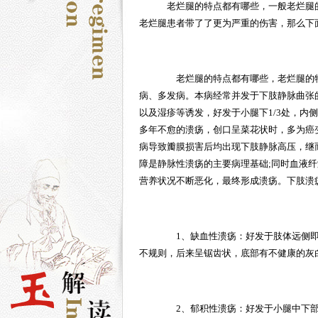
老烂腿
的特点都有哪些，一般
老烂腿
老烂腿患者带了了更为严重的伤害，那么下
老烂腿的特点都有哪些，老烂腿的特
病、多发病。本病经常并发于下肢静脉曲张
以及湿疹等诱发，好发于小腿下1/3处，内
多年不愈的溃疡，创口呈菜花状时，多为癌
病导致瓣膜损害后均出现下肢静脉高压，继
障是静脉性溃疡的主要病理基础;同时血液
营养状况不断恶化，最终形成溃疡。下肢溃
1、缺血性溃疡：好发于肢体远侧即
不规则，后来呈锯齿状，底部有不健康的灰
2、郁积性溃疡：好发于小腿中下部