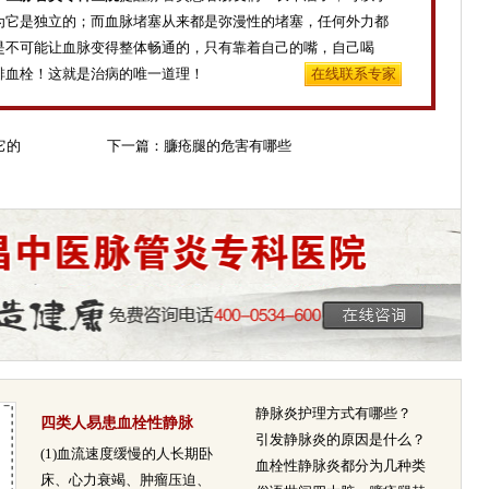
为它是独立的；而血脉堵塞从来都是弥漫性的堵塞，任何外力都
是不可能让血脉变得整体畅通的，只有靠着自己的嘴，自己喝
排血栓！这就是治病的唯一道理！
在线联系专家
它的
下一篇：
臁疮腿的危害有哪些
静脉炎护理方式有哪些？
四类人易患血栓性静脉
引发静脉炎的原因是什么？
炎
(1)血流速度缓慢的人长期卧
血栓性静脉炎都分为几种类
床、心力衰竭、肿瘤压迫、